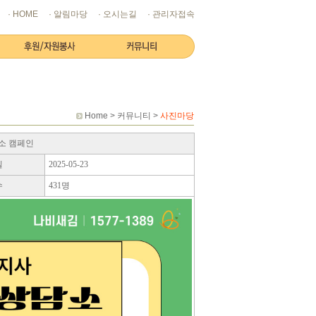
· HOME
· 알림마당
· 오시는길
· 관리자접속
Home > 커뮤니티 >
사진마당
소 캠페인
일
2025-05-23
수
431명