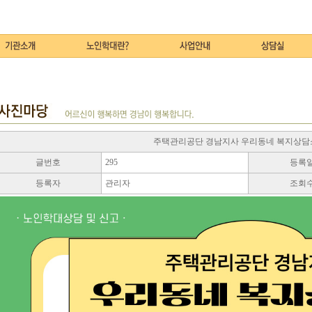
주택관리공단 경남지사 우리동네 복지상담
글번호
295
등록
등록자
관리자
조회